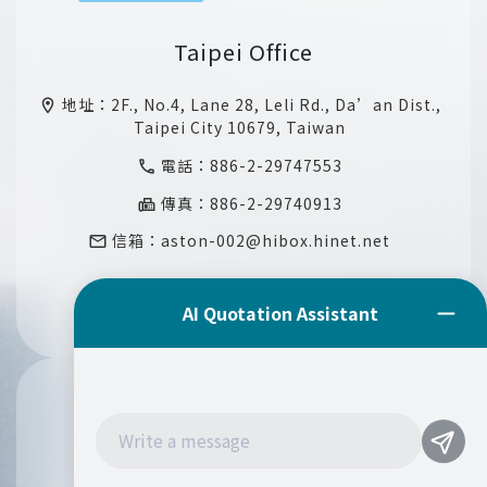
Taipei Office
地址：
2F., No.4, Lane 28, Leli Rd., Da’an Dist.,
location_on
Taipei City 10679, Taiwan
電話：
886-2-29747553
call
傳真：886-2-29740913
fax
信箱：
aston-002@hibox.hinet.net
email
Mexico Office